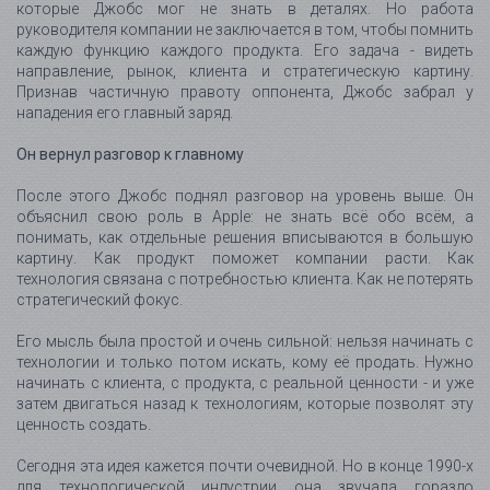
которые Джобс мог не знать в деталях. Но работа
руководителя компании не заключается в том, чтобы помнить
каждую функцию каждого продукта. Его задача - видеть
направление, рынок, клиента и стратегическую картину.
Признав частичную правоту оппонента, Джобс забрал у
нападения его главный заряд.
Он вернул разговор к главному
После этого Джобс поднял разговор на уровень выше. Он
объяснил свою роль в Apple: не знать всё обо всём, а
понимать, как отдельные решения вписываются в большую
картину. Как продукт поможет компании расти. Как
технология связана с потребностью клиента. Как не потерять
стратегический фокус.
Его мысль была простой и очень сильной: нельзя начинать с
технологии и только потом искать, кому её продать. Нужно
начинать с клиента, с продукта, с реальной ценности - и уже
затем двигаться назад к технологиям, которые позволят эту
ценность создать.
Сегодня эта идея кажется почти очевидной. Но в конце 1990-х
для технологической индустрии она звучала гораздо