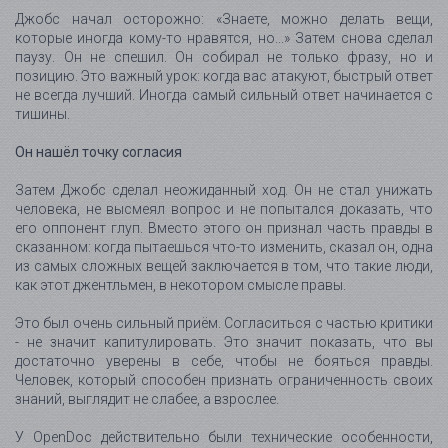
Джобс начал осторожно: «Знаете, можно делать вещи,
которые иногда кому-то нравятся, но...» Затем снова сделал
паузу. Он не спешил. Он собирал не только фразу, но и
позицию. Это важный урок: когда вас атакуют, быстрый ответ
не всегда лучший. Иногда самый сильный ответ начинается с
тишины.
Он нашёл точку согласия
Затем Джобс сделал неожиданный ход. Он не стал унижать
человека, не высмеял вопрос и не попытался доказать, что
его оппонент глуп. Вместо этого он признал часть правды в
сказанном: когда пытаешься что-то изменить, сказал он, одна
из самых сложных вещей заключается в том, что такие люди,
как этот джентльмен, в некотором смысле правы.
Это был очень сильный приём. Согласиться с частью критики
- не значит капитулировать. Это значит показать, что вы
достаточно уверены в себе, чтобы не бояться правды.
Человек, который способен признать ограниченность своих
знаний, выглядит не слабее, а взрослее.
У OpenDoc действительно были технические особенности,