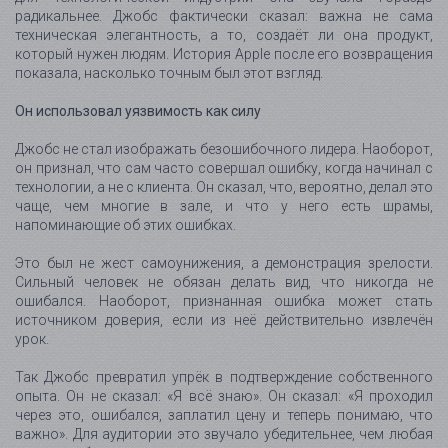
радикальнее. Джобс фактически сказал: важна не сама
техническая элегантность, а то, создаёт ли она продукт,
который нужен людям. История Apple после его возвращения
показала, насколько точным был этот взгляд.
Он использовал уязвимость как силу
Джобс не стал изображать безошибочного лидера. Наоборот,
он признал, что сам часто совершал ошибку, когда начинал с
технологии, а не с клиента. Он сказал, что, вероятно, делал это
чаще, чем многие в зале, и что у него есть шрамы,
напоминающие об этих ошибках.
Это был не жест самоунижения, а демонстрация зрелости.
Сильный человек не обязан делать вид, что никогда не
ошибался. Наоборот, признанная ошибка может стать
источником доверия, если из неё действительно извлечён
урок.
Так Джобс превратил упрёк в подтверждение собственного
опыта. Он не сказал: «Я всё знаю». Он сказал: «Я проходил
через это, ошибался, заплатил цену и теперь понимаю, что
важно». Для аудитории это звучало убедительнее, чем любая