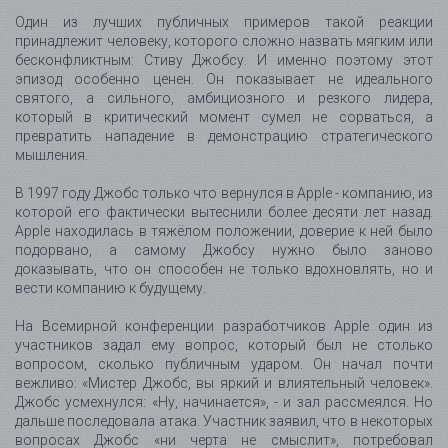
Один из лучших публичных примеров такой реакции
принадлежит человеку, которого сложно назвать мягким или
бесконфликтным: Стиву Джобсу. И именно поэтому этот
эпизод особенно ценен. Он показывает не идеального
святого, а сильного, амбициозного и резкого лидера,
который в критический момент сумел не сорваться, а
превратить нападение в демонстрацию стратегического
мышления.
В 1997 году Джобс только что вернулся в Apple - компанию, из
которой его фактически вытеснили более десяти лет назад.
Apple находилась в тяжёлом положении, доверие к ней было
подорвано, а самому Джобсу нужно было заново
доказывать, что он способен не только вдохновлять, но и
вести компанию к будущему.
На Всемирной конференции разработчиков Apple один из
участников задал ему вопрос, который был не столько
вопросом, сколько публичным ударом. Он начал почти
вежливо: «Мистер Джобс, вы яркий и влиятельный человек».
Джобс усмехнулся: «Ну, начинается», - и зал рассмеялся. Но
дальше последовала атака. Участник заявил, что в некоторых
вопросах Джобс «ни черта не смыслит», потребовал