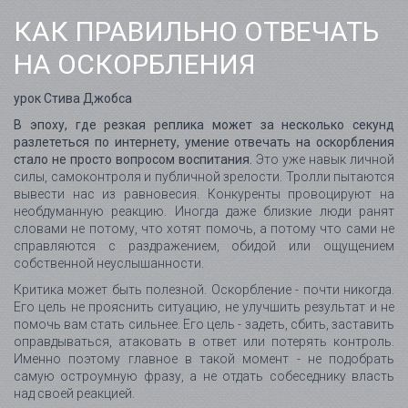
КАК ПРАВИЛЬНО ОТВЕЧАТЬ
НА ОСКОРБЛЕНИЯ
урок Стива Джобса
В эпоху, где резкая реплика может за несколько секунд
разлететься по интернету, умение отвечать на оскорбления
стало не просто вопросом воспитания.
Это уже навык личной
силы, самоконтроля и публичной зрелости. Тролли пытаются
вывести нас из равновесия. Конкуренты провоцируют на
необдуманную реакцию. Иногда даже близкие люди ранят
словами не потому, что хотят помочь, а потому что сами не
справляются с раздражением, обидой или ощущением
собственной неуслышанности.
Критика может быть полезной. Оскорбление - почти никогда.
Его цель не прояснить ситуацию, не улучшить результат и не
помочь вам стать сильнее. Его цель - задеть, сбить, заставить
оправдываться, атаковать в ответ или потерять контроль.
Именно поэтому главное в такой момент - не подобрать
самую остроумную фразу, а не отдать собеседнику власть
над своей реакцией.