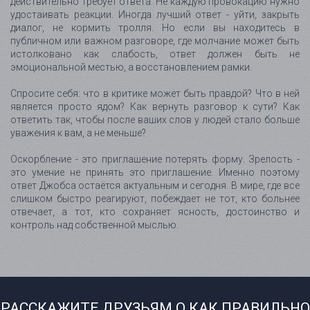
действительно требует ответа. Не каждую провокацию нужно
удостаивать реакции. Иногда лучший ответ - уйти, закрыть
диалог, не кормить тролля. Но если вы находитесь в
публичном или важном разговоре, где молчание может быть
истолковано как слабость, ответ должен быть не
эмоциональной местью, а восстановлением рамки.
Спросите себя: что в критике может быть правдой? Что в ней
является просто ядом? Как вернуть разговор к сути? Как
ответить так, чтобы после ваших слов у людей стало больше
уважения к вам, а не меньше?
Оскорбление - это приглашение потерять форму. Зрелость -
это умение не принять это приглашение. Именно поэтому
ответ Джобса остаётся актуальным и сегодня. В мире, где все
слишком быстро реагируют, побеждает не тот, кто больнее
отвечает, а тот, кто сохраняет ясность, достоинство и
контроль над собственной мыслью.
РАССКАЖИТЕ ДРУЗЬЯМ О КАК ПРАВИЛЬНО