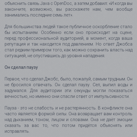
объяснить связь Java с OpenDoc, а затем добавил: «И когда вы
закончите, возможно, вы расскажете нам, чем вообще
занимались последние семь лет».
Для большинства людей такое публичное оскорбление стало
бы испытанием. Особенно если оно происходит на сцене,
перед профессиональной аудиторией, в момент, когда ваша
репутация и так находится под давлением. Но ответ Джобса
стал редким примером того, как можно сохранить власть над
ситуацией, не опустившись до уровня нападения.
Он сделал паузу
Первое, что сделал Джобс, было, пожалуй, самым трудным. Он
не бросился отвечать. Он сделал паузу. Сел, выпил воды и
задумался. Для аудитории эти секунды могли показаться
вечностью, но именно они спасли ответ от импульсивности.
Пауза - это не слабость и не растерянность. В конфликте она
часто является формой силы. Она возвращает вам контроль
над дыханием, тоном, лицом и словами. Она не даёт эмоции
сказать за вас то, что потом придётся объяснять или
исправлять.