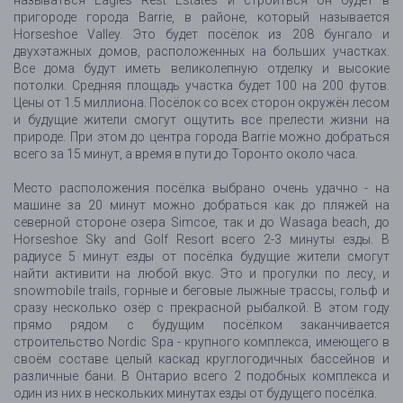
называться Eagles Rest Estates и строиться он будет в
пригороде города Barrie, в районе, который называется
Horseshoe Valley. Это будет посёлок из 208 бунгало и
двухэтажных домов, расположенных на больших участках.
Все дома будут иметь великолепную отделку и высокие
потолки. Средняя площадь участка будет 100 на 200 футов.
Цены от 1.5 миллиона. Посёлок со всех сторон окружён лесом
и будущие жители смогут ощутить все прелести жизни на
природе. При этом до центра города Barrie можно добраться
всего за 15 минут, а время в пути до Торонто около часа.
Место расположения посёлка выбрано очень удачно - на
машине за 20 минут можно добраться как до пляжей на
северной стороне озера Simcoe, так и до Wasaga beach, до
Horseshoe Sky and Golf Resort всего 2-3 минуты езды. В
радиусе 5 минут езды от посёлка будущие жители смогут
найти активити на любой вкус. Это и прогулки по лесу, и
snowmobile trails, горные и беговые лыжные трассы, гольф и
сразу несколько озёр с прекрасной рыбалкой. В этом году
прямо рядом с будущим посёлком заканчивается
строительство Nordic Spa - крупного комплекса, имеющего в
своём составе целый каскад круглогодичных бассейнов и
различные бани. В Онтарио всего 2 подобных комплекса и
один из них в нескольких минутах езды от будущего посёлка.