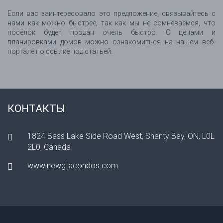
Если вас заинтересовало это предложение, связывайтесь с
нами как можно быстрее, так как мы не сомневаемся, что
посёлок будет продан очень быстро. С ценами и
планировками домов можно ознакомиться на нашем веб-
портале по ссылке под статьей.
КОНТАКТЫ
1824 Bass Lake Side Road West, Shanty Bay, ON, L0L
2L0, Canada
www.newgtacondos.com