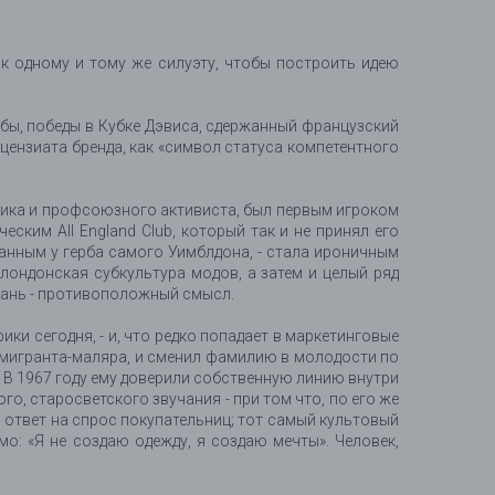
 к одному и тому же силуэту, чтобы построить идею
убы, победы в Кубке Дэвиса, сдержанный французский
цензиата бренда, как «символ статуса компетентного
ьщика и профсоюзного активиста, был первым игроком
ским All England Club, который так и не принял его
ванным у герба самого Уимблдона, - стала ироничным
лондонская субкультура модов, а затем и целый ряд
ткань - противоположный смысл.
ики сегодня, - и, что редко попадает в маркетинговые
ммигранта-маляра, и сменил фамилию в молодости по
 В 1967 году ему доверили собственную линию внутри
о, старосветского звучания - при том что, по его же
в ответ на спрос покупательниц; тот самый культовый
: «Я не создаю одежду, я создаю мечты». Человек,