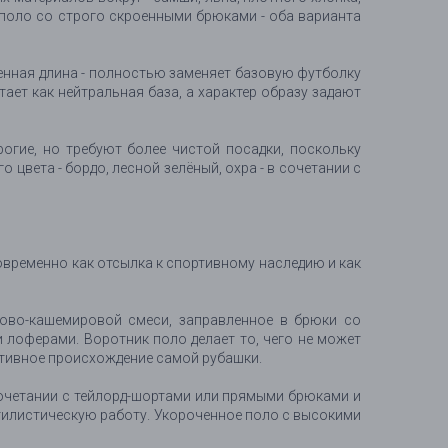
е поло со строго скроенными брюками - оба варианта
ченная длина - полностью заменяет базовую футболку
ет как нейтральная база, а характер образу задают
рогие, но требуют более чистой посадки, поскольку
вета - бордо, лесной зелёный, охра - в сочетании с
временно как отсылка к спортивному наследию и как
ково-кашемировой смеси, заправленное в брюки со
 лоферами. Воротник поло делает то, чего не может
ортивное происхождение самой рубашки.
 сочетании с тейлорд-шортами или прямыми брюками и
тилистическую работу. Укороченное поло с высокими