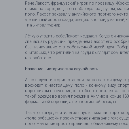
Рене Лакост, французский игрок по прозвищу «Крокод
прямо на корте, когда он наблюдал за другом, ма
поло. Лакост заказал у английского портного нечто
«теннисный хвост» сзади, специально придуманный, 
- и выиграл турнир.
Лёгкую угодить себе Лакост не давал. Когда он нако
двенадцать редакций, прежде чем Лакост его одобрил
был изначально его собственной идеей: друг Робе
считавших, что рептилия на груди выглядит сомните
не сработало.
Название - историческая случайность
А вот здесь история становится по-настоящему стр
восходит к настоящему поло - конному виду спор
воротником на пуговицах, чтобы тот не хлестал по л
такой одежде во время поездки в Англию в конце 18
формальной сорочки, а не спортивной одежды.
Так что, когда десятилетия спустя вязаная коротко
«поло-рубашкой», позаимствовав название, уже суще
поло. Название просто прилипло к ближайшему похоже