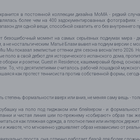
ранится в постоянной коллекции дизайна MoMA - редкий случай
являлась более чем на 400 задокументированных фотографиях -
апазон для одной вещи, способной охватить его без внутреннего 
ет безошибочный момент на самых серьёзных подиумах мира - д
а не ностальгическим. Матьё Блази вывел на подиум версии с молние
iu Miu показал землистые оттенки для сезона весна/лето 2026. 
е поло в свой дебют для исторического испанского дома, пропи
оборки и розетки; Guest in Residence, кашемировый бренд, осн
ели. То, что десятилетиями считалось рабочей лошадкой мужског
вшаяся как протест теннисиста против собственной формы, сегодн
 степень формальности вверх или вниз, не меняя саму вещь - толь
 рубашку на поло под пиджаком или блейзером - и формальность
ланки и чистая линия шеи по-прежнему «собирают» образ так же
 читаться как пляжная одежда, а плотное пике или интерлок держи
и и животе, что мгновенно удешевляет образ независимо от реаль
 визуально проста, она отлично работает базой для более сложных