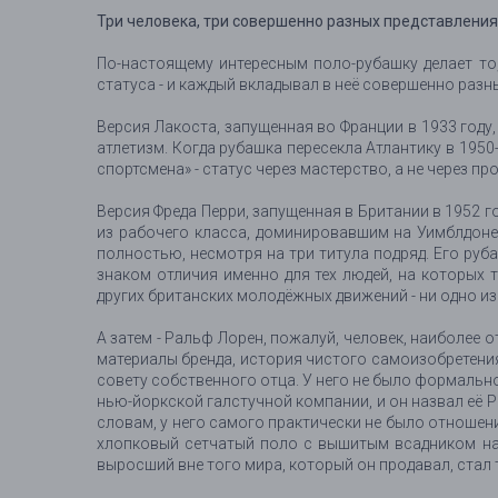
Три человека, три совершенно разных представления
По-настоящему интересным поло-рубашку делает то,
статуса - и каждый вкладывал в неё совершенно разн
Версия Лакоста, запущенная во Франции в 1933 году
атлетизм. Когда рубашка пересекла Атлантику в 195
спортсмена» - статус через мастерство, а не через п
Версия Фреда Перри, запущенная в Британии в 1952 
из рабочего класса, доминировавшим на Уимблдоне, 
полностью, несмотря на три титула подряд. Его руб
знаком отличия именно для тех людей, на которых 
других британских молодёжных движений - ни одно из
А затем - Ральф Лорен, пожалуй, человек, наиболее о
материалы бренда, история чистого самоизобретени
совету собственного отца. У него не было формальн
нью-йоркской галстучной компании, и он назвал её P
словам, у него самого практически не было отношени
хлопковый сетчатый поло с вышитым всадником на 
выросший вне того мира, который он продавал, стал те