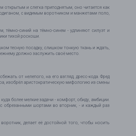
м открытым и слегка приподнятым, оно читается как
кардиганом, с видимым воротником и манжетами поло,
 тёмно-синий на тёмно-синем - удлиняют силуэт и
ики тихой роскоши.
шком тесную посадку, слишком тонкую ткань и ждать,
-прежнему должно заслужить своё место.
ежать от нелепого, на его взгляд, дресс-кода. Фред
ляра, изобрёл аристократическую мифологию из смены
уда более мелкие задачи - комфорт, обиду, амбиции.
 с обрезанными шортами во вторник, - и каждый раз
 воротник, делает её достойной того, чтобы носить