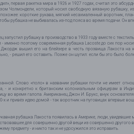
ил», первая ракетка мира в 1926 и 1927 годах, считал это абсур
ркизом Чолмондели, который носил свободную вязаную рубашку, 
 похожее: короткие рукава, мягкий несахмаленный воротник, пла
чтобы рубашка не выбивалась из-под пояса во время подачи. Он вп
нец запустил рубашку в производство в 1933 году вместе с текст
 - именно поэтому современная рубашка Lacoste до сих пор носит а
р Джордж вышил его на блейзере в честь прозвища Лакоста на к
льно, - решил его оставить. Позже он шутил: если бы это было бо
анной. Слово «поло» в названии рубашки почти не имеет отноше
та, - и конкретно к британским колониальным офицерам в Инди
ицу во время галопа. Американец Джон И. Брукс, внук основателя 
00-х и привёз идею домой - так воротник на пуговицах впервые во
рукавная рубашка Лакоста появилась в Америке, люди, увидевшие
ствовавшее для совершенно другой вещи из совершенно другого вид
му предмету - и никто так и не удосужился это исправить.