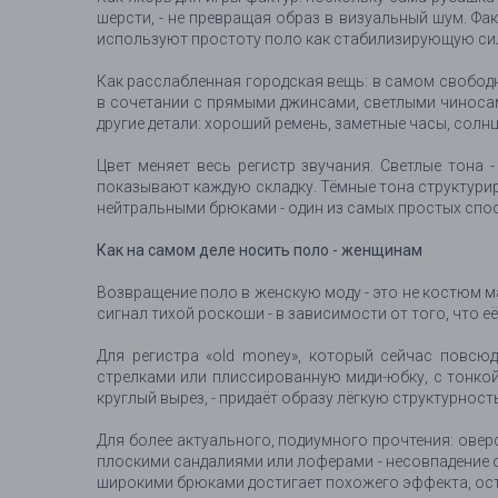
шерсти, - не превращая образ в визуальный шум. Фа
используют простоту поло как стабилизирующую си
Как расслабленная городская вещь: в самом свободн
в сочетании с прямыми джинсами, светлыми чиносам
другие детали: хороший ремень, заметные часы, солн
Цвет меняет весь регистр звучания. Светлые тона 
показывают каждую складку. Тёмные тона структурир
нейтральными брюками - один из самых простых спосо
Как на самом деле носить поло - женщинам
Возвращение поло в женскую моду - это не костюм 
сигнал тихой роскоши - в зависимости от того, что е
Для регистра «old money», который сейчас повсю
стрелками или плиссированную миди-юбку, с тонкой
круглый вырез, - придаёт образу лёгкую структурнос
Для более актуального, подиумного прочтения: овер
плоскими сандалиями или лоферами - несовпадение 
широкими брюками достигает похожего эффекта, ост