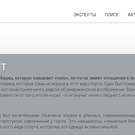
ЭКСПЕРТЫ
ПОИСК
АК
НТ
убашка, которую называют «поло», почти не имеет отношения к по
человека, которые сами не играли в этот вид спорта. Один был по
 который понял нечто редкое об американском воображении. Вме
исимости от того, кто её носит, - и не значит ничего лишнего, если
од был мучительным. Мужчины играли в длинных, накрахмаленных
галстуком, завязанным у горла. Это называлось «теннисные бе
еского вида спорта, которому эта одежда активно мешала.