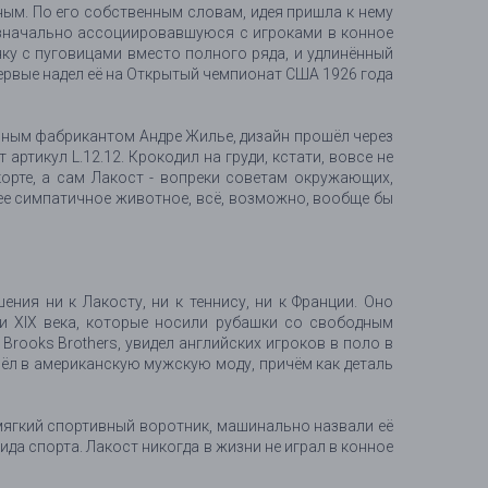
дным. По его собственным словам, идея пришла к нему
изначально ассоциировавшуюся с игроками в конное
нку с пуговицами вместо полного ряда, и удлинённый
ервые надел её на Открытый чемпионат США 1926 года
ильным фабрикантом Андре Жилье, дизайн прошёл через
ртикул L.12.12. Крокодил на груди, кстати, вовсе не
орте, а сам Лакост - вопреки советам окружающих,
лее симпатичное животное, всё, возможно, вообще бы
ния ни к Лакосту, ни к теннису, ни к Франции. Оно
и XIX века, которые носили рубашки со свободным
Brooks Brothers, увидел английских игроков в поло в
шёл в американскую мужскую моду, причём как деталь
 мягкий спортивный воротник, машинально назвали её
а спорта. Лакост никогда в жизни не играл в конное