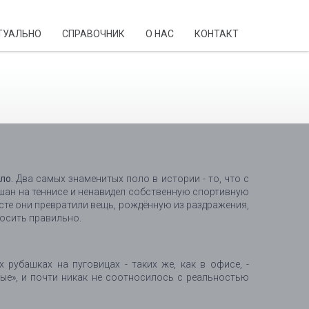
ТУАЛЬНО
CПРАВОЧНИК
О НАС
КОНТАКТ
ло.
Два самых знаменитых поло в истории - то, что с
мешан на теннисе и ненавидел собственную спортивную
сте они превратили вещь, рождённую из раздражения,
 носить правильно.
 рубашках на пуговицах - таких же, как в офисе, -
лые», и почти никак не соотносилось с реальностью