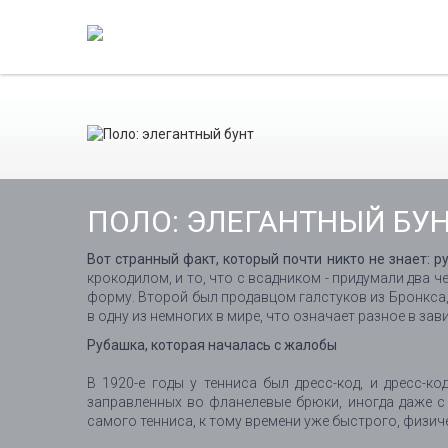
ПОЛО: ЭЛЕГАНТНЫЙ БУ
Вот странный факт, который почти никто не знает: р
крокодилом, и то, что с всадником - придумали два 
форму. Второй был продавцом галстуков из Бронкса,
в одну из немногих в мире, что означает разное в зав
Рубашка, которая началась с жалобы
В 1920-е годы у тенниса был дресс-код, и дресс-к
заправленных во фланелевые брюки, иногда даже с 
самого тенниса, к тому времени уже быстрого, физич