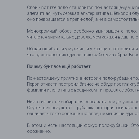
Слои - вот где поло становится по-настоящему уни
элегантная, чуть дерзкая альтернатива шёлковой бл
оно превращается в препи-слой, а не в самостоятель
Монохромный образ особенно выигрышен с поло: р
читаются значительно дороже, чем каждая вещь по о
Общая ошибка - и у мужчин, и у женщин - относитьс
что один воротник сделает всю работу за образ. Воро
Почему бунт всё ещё работает
По-настоящему приятно в истории поло-рубашки то, 
Перри отчасти построил бизнес на обиде против клу
фамилии и логотипа с всадником - и продал её обратн
Никто из них не собирался создавать самую универс
Спустя век результат - рубашка, которая одинаков
означает что-то совершенно своё, не меняя ни едино
В этом и есть настоящий фокус поло-рубашки. Это 
осознанно.