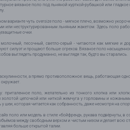
ктурное вязаное поло под льняной курткой-рубашкой или гладко
лу.
ом варианте чуть oversize поло - мягкое плечо, возможно укоро
и или неструктурированным льняным жакетом. Здесь поло работа
цезащитные очки.
- молочный, песочный, светло-серый - читаются как мягкие и до
уют силуэт и прощают больше огрехов. Вязаное поло насыщенного ц
бов выглядеть продуманно, не выглядя так, будто вы старались.
маскулинности, а прямо противоположное: вещь, работающая одно
ё окружает.
ду: приталенное поло, желательно из тонкого хлопка или хлоп
 золотой цепочкой или ниткой жемчуга у горловины и кожаными
ть у шеи, которая читается как собранность, даже несмотря на сп
сайз поло или модель в стиле «бойфренд», рукава подвёрнуты, в
объёмов между свободным верхом и чистым низом и делает всю с
авляя больше открытой талии.