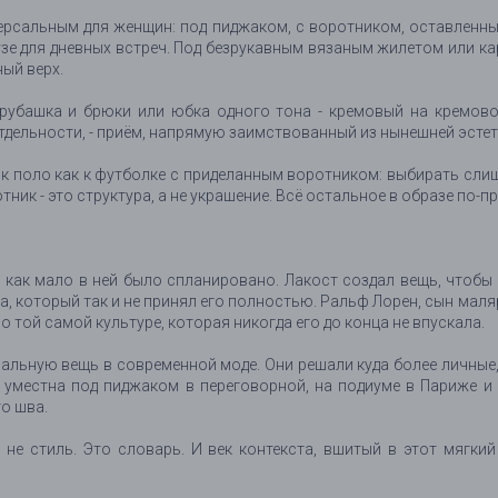
версальным для женщин: под пиджаком, с воротником, оставленны
узе для дневных встреч. Под безрукавным вязаным жилетом или 
ный верх.
убашка и брюки или юбка одного тона - кремовый на кремовом,
тдельности, - приём, напрямую заимствованный из нынешней эстет
я к поло как к футболке с приделанным воротником: выбирать сли
тник - это структура, а не украшение. Всё остальное в образе по
как мало в ней было спланировано. Лакост создал вещь, чтобы сб
ба, который так и не принял его полностью. Ральф Лорен, сын ма
о той самой культуре, которая никогда его до конца не впускала.
альную вещь в современной моде. Они решали куда более личные, к
о уместна под пиджаком в переговорной, на подиуме в Париже и
го шва.
не стиль. Это словарь. И век контекста, вшитый в этот мягкий