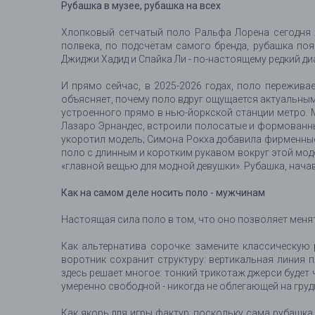
Рубашка в музее, рубашка на всех
Хлопковый сетчатый поло Ральфа Лорена сегодня х
полвека, по подсчётам самого бренда, рубашка по
Джиджи Хадид и Спайка Ли - по-настоящему редкий ди
И прямо сейчас, в 2025-2026 годах, поло пережива
объясняет, почему поло вдруг ощущается актуальным, 
устроенного прямо в нью-йоркской станции метро. M
Лазаро Эрнандес, встроили полосатые и формованны
укоротил модель; Симона Рокха добавила фирменные 
поло с длинным и коротким рукавом вокруг этой мод
«главной вещью для модной девушки». Рубашка, нача
Как на самом деле носить поло - мужчинам
Настоящая сила поло в том, что оно позволяет менять
Как альтернатива сорочке: замените классическую
воротник сохранит структуру: вертикальная линия п
здесь решает многое: тонкий трикотаж джерси будет
умеренно свободной - никогда не облегающей на груд
Как якорь для игры фактур: поскольку сама рубашка