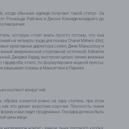
, когда обычная одежда получает такой статус. За
 от Рональда Рейгана и Джона Кеннеди-младшего до
противоречия.
еталь, которую стоит знать просто потому, что она
й на четверть груди для показа Chanel Métiers d'Art,
Новые креативные директора Loewe, Джек Макколлоу и
танный американской спортивной эстетикой. Rabanne
ованный Джиджи Хадид, выстроил целую линию вязаных
о гардероба, стало, по формулировке модной прессы,
я закрывает показы в Манхэттене и Париже.
ко контекст вокруг неё.
 образа снизится ровно на одну ступень, при этом
, как это делает воротник сорочки. Плотность ткани
т форму и выглядит продуманно. Посадка должна быть
ной цены вещи.
 материалов вокруг - замши, льна, плотного хлопка,