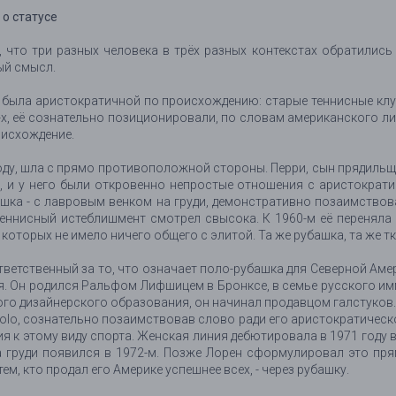
 о статусе
 что три разных человека в трёх разных контекстах обратились
ый смысл.
, была аристократичной по происхождению: старые теннисные кл
0-х, её сознательно позиционировали, по словам американского ли
роисхождение.
году, шла с прямо противоположной стороны. Перри, сын прядил
и у него были откровенно непростые отношения с аристократиче
ашка - с лавровым венком на груди, демонстративно позаимство
теннисный истеблишмент смотрел свысока. К 1960-м её переняла 
 которых не имело ничего общего с элитой. Та же рубашка, та же 
тветственный за то, что означает поло-рубашка для Северной Амер
я. Он родился Ральфом Лифшицем в Бронксе, в семье русского и
ого дизайнерского образования, он начинал продавцом галстуков.
olo, сознательно позаимствовав слово ради его аристократическог
я к этому виду спорта. Женская линия дебютировала в 1971 году 
груди появился в 1972-м. Позже Лорен сформулировал это прямо
м, кто продал его Америке успешнее всех, - через рубашку.