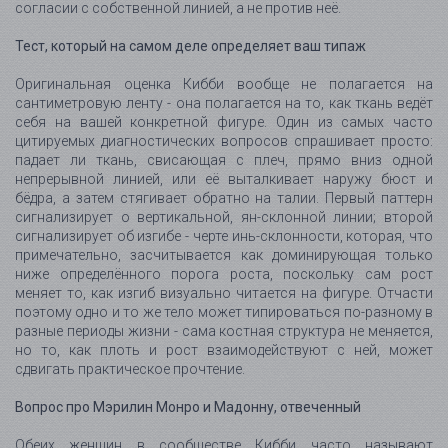
согласии с собственной линией, а не против неё.
Тест, который на самом деле определяет ваш типаж
Оригинальная оценка Кибби вообще не полагается на
сантиметровую ленту - она полагается на то, как ткань ведёт
себя на вашей конкретной фигуре. Один из самых часто
цитируемых диагностических вопросов спрашивает просто:
падает ли ткань, свисающая с плеч, прямо вниз одной
непрерывной линией, или её выталкивает наружу бюст и
бёдра, а затем стягивает обратно на талии. Первый паттерн
сигнализирует о вертикальной, ян-склонной линии; второй
сигнализирует об изгибе - черте инь-склонности, которая, что
примечательно, засчитывается как доминирующая только
ниже определённого порога роста, поскольку сам рост
меняет то, как изгиб визуально читается на фигуре. Отчасти
поэтому одно и то же тело может типироваться по-разному в
разные периоды жизни - сама костная структура не меняется,
но то, как плоть и рост взаимодействуют с ней, может
сдвигать практическое прочтение.
Вопрос про Мэрилин Монро и Мадонну, отвеченный
Обеих женщин в сообществе Кибби часто называют