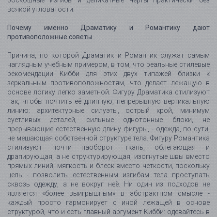
всякой угловатости.
Почему именно Драматику и Романтику дают
противоположные советы
Причина, по которой Драматик и Романтик служат самым
наглядным учебным примером, в том, что реальные стилевые
рекомендации Кибби для этих двух типажей близки к
зеркальным противоположностям, что делает лежащую в
основе логику легко заметной. Фигуру Драматика стилизуют
так, чтобы почтить её длинную, непрерывную вертикальную
линию: архитектурные силуэты, острый крой, минимум
суетливых деталей, сильные однотонные блоки, не
прерывающие естественную длину фигуры, - одежда, по сути,
не мешающая собственной структуре тела. Фигуру Романтика
стилизуют почти наоборот: ткань, облегающая и
драпирующая, а не структурирующая, изогнутые швы вместо
прямых линий, мягкость и блеск вместо чёткости, поскольку
цель - позволить естественным изгибам тела проступать
сквозь одежду, а не вокруг неё. Ни один из подходов не
является «более выигрышным» в абстрактном смысле -
каждый просто гармонирует с иной лежащей в основе
структурой, что и есть главный аргумент Кибби: одевайтесь в