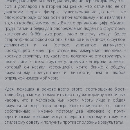
переиздававшуюся и сегодня регулярно перепродаваемую за
сотни долларов на вторичном рынке. Что отличало её от
диаграмм формы фигуры, существовавших до неё - не
сложность ради сложности, а по-настоящему иной взгляд на
то, что вообще измерялось. Вместо сравнения цифр обхвата
груди, талии и бёдер для распределения людей по фруктовым
категориям Кибби выстроил свою систему вокруг более
старой философской основы: баланса инь (мягкое, округлое,
деликатное) и ян (острое, угловатое, вытянутое),
проходящего через три отдельных измерения человека -
костную структуру, то, как плоть ложится на эту структуру, и
черты лица - плюс труднее уловимый четвёртый элемент,
который он назвал «эссенцией», нечто ближе к общему
визуальному присутствию и личности, чем к любой
отдельной измеримой черте.
Идея, лежащая в основе всего этого: соотношение бюст-
талия-бёдра может поместить вас в ту же корзину «песочных
часов», что и человека, чьи кости, черты лица и общая
визуальная энергетика совершенно отличаются от ваших
собственных - именно поэтому два человека с почти
идентичными мерками могут следовать одному и тому же
стилевому совету и получить противоположные результаты.