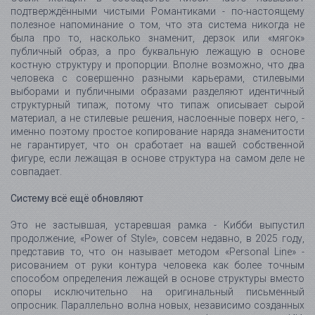
подтверждёнными чистыми Романтиками - по-настоящему
полезное напоминание о том, что эта система никогда не
была про то, насколько знаменит, дерзок или «мягок»
публичный образ, а про буквальную лежащую в основе
костную структуру и пропорции. Вполне возможно, что два
человека с совершенно разными карьерами, стилевыми
выборами и публичными образами разделяют идентичный
структурный типаж, потому что типаж описывает сырой
материал, а не стилевые решения, наслоенные поверх него, -
именно поэтому простое копирование наряда знаменитости
не гарантирует, что он сработает на вашей собственной
фигуре, если лежащая в основе структура на самом деле не
совпадает.
Систему всё ещё обновляют
Это не застывшая, устаревшая рамка - Кибби выпустил
продолжение, «Power of Style», совсем недавно, в 2025 году,
представив то, что он называет методом «Personal Line» -
рисованием от руки контура человека как более точным
способом определения лежащей в основе структуры вместо
опоры исключительно на оригинальный письменный
опросник. Параллельно волна новых, независимо созданных