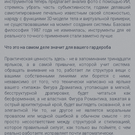
инструментов теперь предлагает анализ фото с помощью ИИ,
стремясь убрать часть субъективности, годами делавшей
самотипирование печально известным своей сложностью,
наряду с функциями 3D-модели тела и виртуальной примерки,
не существовавшими на момент создания системы. Базовая
философия 1987 года не изменилась; инструменты для её
реального точного применения стали заметно лучше.
Что это на самом деле значит для вашего гардероба
Практическая ценность здесь - не в запоминании тринадцати
ярлыков, а в самой привычке, которой учит система:
обращать внимание на то, работает ли структура вещи с
вашими собственными линиями или борется с ними,
независимо от того, что технически написано на ярлыке
вашего «типажа». Фигура Драматика, утопающая в мягкой,
бесструктурной драпировке, будет читаться как
бесформенная, а не властная. Фигура Романтика, зажатая в
острый архитектурный крой, будет выглядеть скованной, а не
элегантной. Ни то, ни другое не является моральным
провалом или модной ошибкой в обычном смысле - это
просто несоответствие между структурой и стилизацией,
которое правильный силуэт, как только вы поймёте, с чем
реально работаете, исправляет почти автоматически.