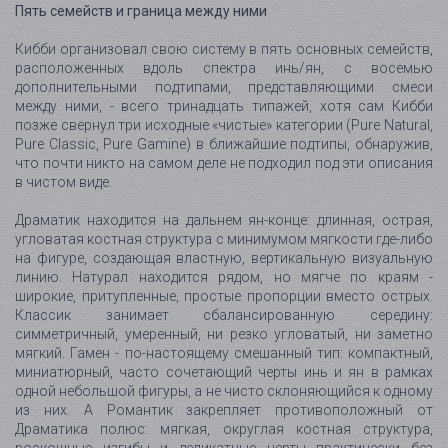
Пять семейств и граница между ними
Кибби организовал свою систему в пять основных семейств,
расположенных вдоль спектра инь/ян, с восемью
дополнительными подтипами, представляющими смеси
между ними, - всего тринадцать типажей, хотя сам Кибби
позже свернул три исходные «чистые» категории (Pure Natural,
Pure Classic, Pure Gamine) в ближайшие подтипы, обнаружив,
что почти никто на самом деле не подходил под эти описания
в чистом виде.
Драматик находится на дальнем ян-конце: длинная, острая,
угловатая костная структура с минимумом мягкости где-либо
на фигуре, создающая властную, вертикальную визуальную
линию. Натурал находится рядом, но мягче по краям -
широкие, притупленные, простые пропорции вместо острых.
Классик занимает сбалансированную середину:
симметричный, умеренный, ни резко угловатый, ни заметно
мягкий. Гамен - по-настоящему смешанный тип: компактный,
миниатюрный, часто сочетающий черты инь и ян в рамках
одной небольшой фигуры, а не чисто склоняющийся к одному
из них. А Романтик закрепляет противоположный от
Драматика полюс: мягкая, округлая костная структура,
роскошные изгибы и деликатные черты практически без