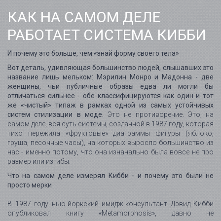
КАК НА САМОМ ДЕЛЕ
РАБОТАЕТ СИСТЕМА КИББИ
И почему это больше, чем «знай форму своего тела»
Вот деталь, удивляющая большинство людей, слышавших это
название лишь мельком: Мэрилин Монро и Мадонна - две
женщины, чьи публичные образы едва ли могли бы
отличаться сильнее - обе классифицируются как один и тот
же «чистый» типаж в рамках одной из самых устойчивых
систем стилизации в моде.
Это не противоречие. Это, на
самом деле, вся суть системы, созданной в 1987 году, которая
тихо пережила «фруктовые» диаграммы фигуры (яблоко,
груша, песочные часы), на которых выросло большинство из
нас - именно потому, что она изначально была вовсе не про
размер или изгибы.
Что на самом деле измерял Кибби - и почему это были не
просто мерки
В 1987 году нью-йоркский имидж-консультант Дэвид Кибби
опубликовал книгу «Metamorphosis», давно не