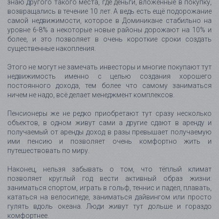
знаю другого такого места, где деньги, вложенные в покупку,
возвращались в течение 10 лет. А ведь есть ещё подорожание
самой недвижимости, которое в Доминикане стабильно на
уровне 6-8% а некоторые новые районы дорожают на 10% и
более, и это позволяет в очень короткие сроки создать
существенные накопления.
Этого не могут не замечать инвесторы и многие покупают тут
недвижимость именно с целью создания хорошего
постоянного дохода, тем более что самому заниматься
ничем не надо, всё делает менеджмент комплексов.
Пенсионеры же не редко приобретают тут сразу несколько
объектов, в одном живут сами а другие сдают в аренду и
получаемый от аренды доход в разы превышает получаемую
ими пенсию и позволяет очень комфортно жить и
путешествовать по миру.
Наконец, нельзя забывать о том, что тёплый климат
позволяет круглый год вести активный образ жизни:
заниматься спортом, играть в гольф, теннис и падел, плавать,
кататься на велосипеде, заниматься дайвингом или просто
гулять вдоль океана. Люди живут тут дольше и гораздо
комфортнее.