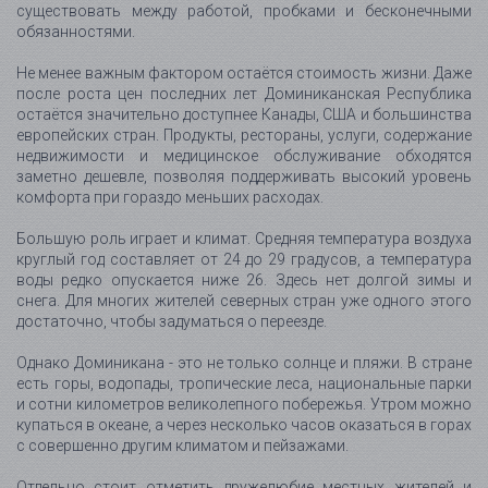
существовать между работой, пробками и бесконечными
обязанностями.
Не менее важным фактором остаётся стоимость жизни. Даже
после роста цен последних лет Доминиканская Республика
остаётся значительно доступнее Канады, США и большинства
европейских стран. Продукты, рестораны, услуги, содержание
недвижимости и медицинское обслуживание обходятся
заметно дешевле, позволяя поддерживать высокий уровень
комфорта при гораздо меньших расходах.
Большую роль играет и климат. Средняя температура воздуха
круглый год составляет от 24 до 29 градусов, а температура
воды редко опускается ниже 26. Здесь нет долгой зимы и
снега. Для многих жителей северных стран уже одного этого
достаточно, чтобы задуматься о переезде.
Однако Доминикана - это не только солнце и пляжи. В стране
есть горы, водопады, тропические леса, национальные парки
и сотни километров великолепного побережья. Утром можно
купаться в океане, а через несколько часов оказаться в горах
с совершенно другим климатом и пейзажами.
Отдельно стоит отметить дружелюбие местных жителей и