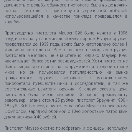
дальность стрельбы обычного пистолета, была выше всяких
похвал. Пистолет с пристегнутой деревянной кобурой,
использовавшейся в качестве приклада превращался в
карабин.
Производство пистолета Mauser C96 было начато в 1896
году, и поначалу напоминало полукустарное. Выпуск оружия
продолжался до 1939 года, всего было изготовлено более 1
миллиона пистолетов. Всего за этот период конструкция
пистолета менялась не значительно, однако Маузер К-96
насчитывает более сотни разновидностей. Хотя пистолет не
был официально принят на вооружение ни в одной стране
мира, но он пользовался популярностью на рынке
гражданского оружия. Пистолеты с удовольствием
приобретали путешественники и исследователи, а так же
состоятельные ценители оружия. К слову сказать цена
пистолета была очень высокой. Согласно прейскуранту
револьвер Нагана стоил 25 рублей, пистолет Браунинг 1900 -
18 рублей 50 копеек, а пистолет-карабин Маузер с прикладом,
шомполом, зарядной обоймой с 10-ю холостыми патронами
для упражнений 40 рублей.
Пистолет Маузер охотно приобретали и офицеры, используя