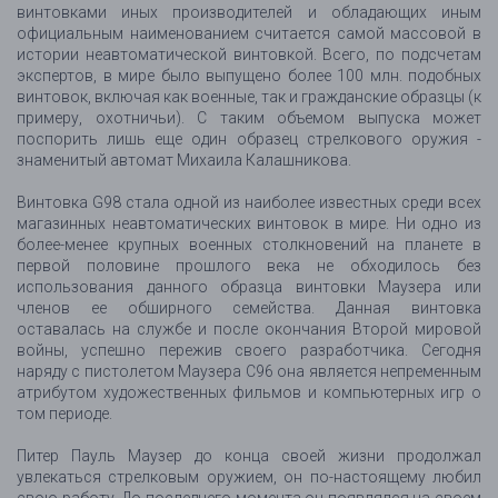
винтовками иных производителей и обладающих иным
официальным наименованием считается самой массовой в
истории неавтоматической винтовкой. Всего, по подсчетам
экспертов, в мире было выпущено более 100 млн. подобных
винтовок, включая как военные, так и гражданские образцы (к
примеру, охотничьи). С таким объемом выпуска может
поспорить лишь еще один образец стрелкового оружия -
знаменитый автомат Михаила Калашникова.
Винтовка G98 стала одной из наиболее известных среди всех
магазинных неавтоматических винтовок в мире. Ни одно из
более-менее крупных военных столкновений на планете в
первой половине прошлого века не обходилось без
использования данного образца винтовки Маузера или
членов ее обширного семейства. Данная винтовка
оставалась на службе и после окончания Второй мировой
войны, успешно пережив своего разработчика. Сегодня
наряду с пистолетом Маузера C96 она является непременным
атрибутом художественных фильмов и компьютерных игр о
том периоде.
Питер Пауль Маузер до конца своей жизни продолжал
увлекаться стрелковым оружием, он по-настоящему любил