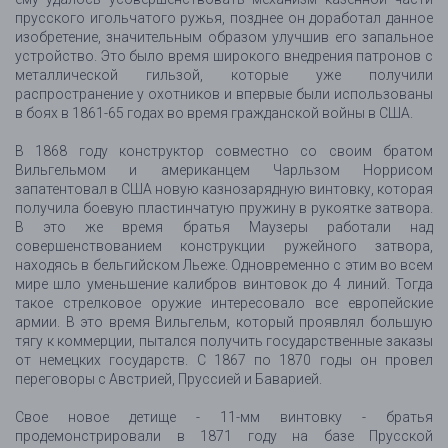
прусского игольчатого ружья, позднее он доработал данное
изобретение, значительным образом улучшив его запальное
устройство. Это было время широкого внедрения патронов с
металлической гильзой, которые уже получили
распространение у охотников и впервые были использованы
в боях в 1861-65 годах во время гражданской войны в США.
В 1868 году конструктор совместно со своим братом
Вильгельмом и американцем Чарльзом Норрисом
запатентовал в США новую казнозарядную винтовку, которая
получила боевую пластинчатую пружину в рукоятке затвора.
В это же время братья Маузеры работали над
совершенствованием конструкции ружейного затвора,
находясь в бельгийском Льеже. Одновременно с этим во всем
мире шло уменьшение калибров винтовок до 4 линий. Тогда
такое стрелковое оружие интересовало все европейские
армии. В это время Вильгельм, который проявлял большую
тягу к коммерции, пытался получить государственные заказы
от немецких государств. С 1867 по 1870 годы он провел
переговоры с Австрией, Пруссией и Баварией.
Свое новое детище - 11-мм винтовку - братья
продемонстрировали в 1871 году на базе Прусской