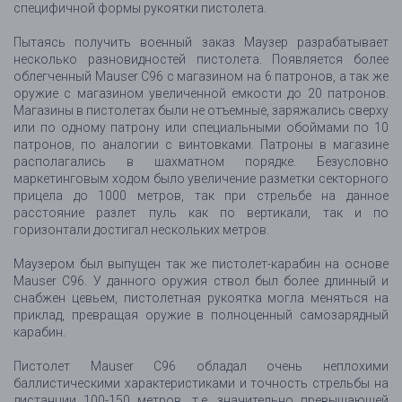
специфичной формы рукоятки пистолета.
Пытаясь получить военный заказ Маузер разрабатывает
несколько разновидностей пистолета. Появляется более
облегченный Mauser C96 с магазином на 6 патронов, а так же
оружие с магазином увеличенной емкости до 20 патронов.
Магазины в пистолетах были не отъемные, заряжались сверху
или по одному патрону или специальными обоймами по 10
патронов, по аналогии с винтовками. Патроны в магазине
располагались в шахматном порядке. Безусловно
маркетинговым ходом было увеличение разметки секторного
прицела до 1000 метров, так при стрельбе на данное
расстояние разлет пуль как по вертикали, так и по
горизонтали достигал нескольких метров.
Маузером был выпущен так же пистолет-карабин на основе
Mauser C96. У данного оружия ствол был более длинный и
снабжен цевьем, пистолетная рукоятка могла меняться на
приклад, превращая оружие в полноценный самозарядный
карабин.
Пистолет Mauser C96 обладал очень неплохими
баллистическими характеристиками и точность стрельбы на
дистанции 100-150 метров, т.е. значительно превышающей