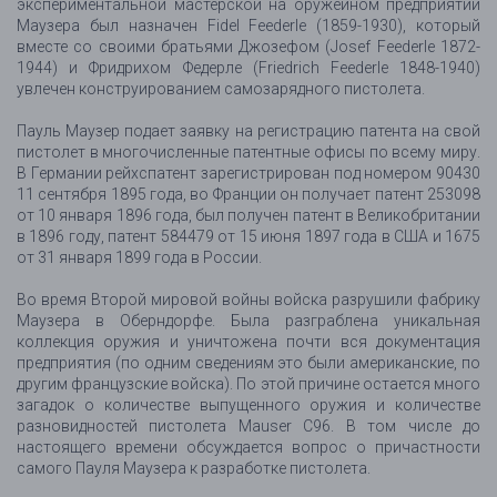
экспериментальной мастерской на оружейном предприятии
Маузера был назначен Fidel Feederle (1859-1930), который
вместе со своими братьями Джозефом (Josef Feederle 1872-
1944) и Фридрихом Федерле (Friedrich Feederle 1848-1940)
увлечен конструированием самозарядного пистолета.
Пауль Маузер подает заявку на регистрацию патента на свой
пистолет в многочисленные патентные офисы по всему миру.
В Германии рейхспатент зарегистрирован под номером 90430
11 сентября 1895 года, во Франции он получает патент 253098
от 10 января 1896 года, был получен патент в Великобритании
в 1896 году, патент 584479 от 15 июня 1897 года в США и 1675
от 31 января 1899 года в России.
Во время Второй мировой войны войска разрушили фабрику
Маузера в Оберндорфе. Была разграблена уникальная
коллекция оружия и уничтожена почти вся документация
предприятия (по одним сведениям это были американские, по
другим французские войска). По этой причине остается много
загадок о количестве выпущенного оружия и количестве
разновидностей пистолета Mauser C96. В том числе до
настоящего времени обсуждается вопрос о причастности
самого Пауля Маузера к разработке пистолета.