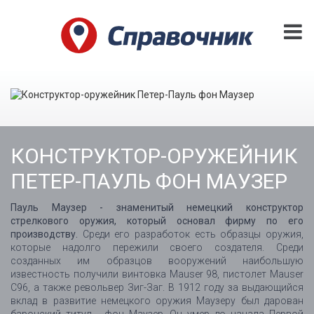
КОНСТРУКТОР-ОРУЖЕЙНИК
ПЕТЕР-ПАУЛЬ ФОН МАУЗЕР
Пауль Маузер - знаменитый немецкий конструктор
стрелкового оружия, который основал фирму по его
производству.
Среди его разработок есть образцы оружия,
которые надолго пережили своего создателя. Среди
созданных им образцов вооружений наибольшую
известность получили винтовка Mauser 98, пистолет Mauser
C96, а также револьвер Зиг-Заг. В 1912 году за выдающийся
вклад в развитие немецкого оружия Маузеру был дарован