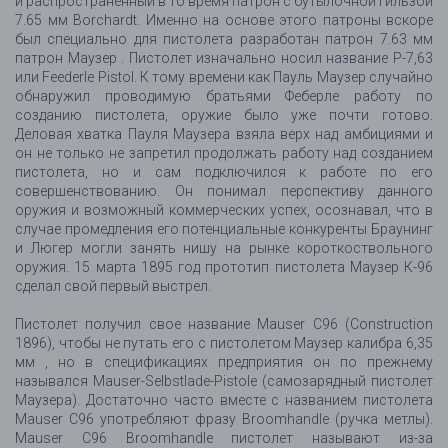
и распространенный в то время патрон с бутылочной гильзой
7.65 мм Borchardt. Именно на основе этого патроны вскоре
был специально для пистолета разработан патрон 7.63 мм
патрон Маузер . Пистолет изначально носил название P-7,63
или Feederle Pistol. К тому времени как Пауль Маузер случайно
обнаружил проводимую братьями Феберле работу по
созданию пистолета, оружие было уже почти готово.
Деловая хватка Пауля Маузера взяла верх над амбициями и
он не только не запретил продолжать работу над созданием
пистолета, но и сам подключился к работе по его
совершенствованию. Он понимал перспективу данного
оружия и возможный коммерческих успех, осознавал, что в
случае промедления его потенциальные конкуренты Браунинг
и Люгер могли занять нишу на рынке короткоствольного
оружия. 15 марта 1895 год прототип пистолета Маузер К-96
сделал свой первый выстрел.
Пистолет получил свое название Mauser C96 (Construction
1896), чтобы не путать его с пистолетом Маузер калибра 6,35
мм , но в спецификациях предприятия он по прежнему
назывался Mauser-Selbstlade-Pistole (самозарядный пистолет
Маузера). Достаточно часто вместе с названием пистолета
Mauser C96 употребляют фразу Broomhandle (ручка метлы).
Mauser C96 Broomhandle пистолет называют из-за