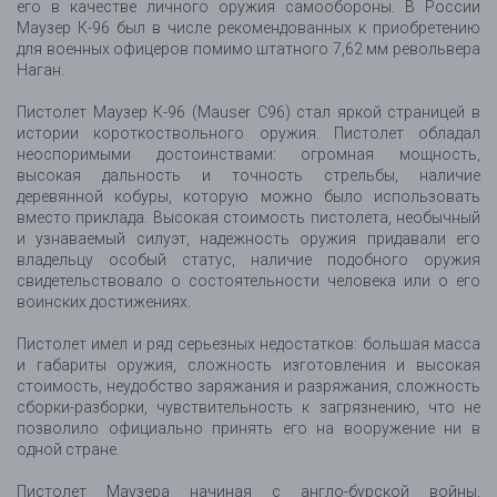
его в качестве личного оружия самообороны. В России
Маузер К-96 был в числе рекомендованных к приобретению
для военных офицеров помимо штатного 7,62 мм револьвера
Наган.
Пистолет Маузер К-96 (Mauser C96) стал яркой страницей в
истории короткоствольного оружия. Пистолет обладал
неоспоримыми достоинствами: огромная мощность,
высокая дальность и точность стрельбы, наличие
деревянной кобуры, которую можно было использовать
вместо приклада. Высокая стоимость пистолета, необычный
и узнаваемый силуэт, надежность оружия придавали его
владельцу особый статус, наличие подобного оружия
свидетельствовало о состоятельности человека или о его
воинских достижениях.
Пистолет имел и ряд серьезных недостатков: большая масса
и габариты оружия, сложность изготовления и высокая
стоимость, неудобство заряжания и разряжания, сложность
сборки-разборки, чувствительность к загрязнению, что не
позволило официально принять его на вооружение ни в
одной стране.
Пистолет Маузера начиная с англо-бурской войны,