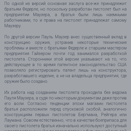
По одной из версий основная заслуга все-же принадлежит
братьям Федерле, но поскольку разработан пистолет был на
предприятии Маузера, а братья были лишь наемными
работниками, то и права на пистолет принадлежат самому
Маузеру.
По другой версии Пауль Маузер внес существенный вклад в
конструкцию оружия, устранив некоторые технические
проблемы и вместе с братьями Федерле и старшим мастером
предприятия Гайзером почти год занимался разработкой
пистолета. Сторонники этой версии указывают на то, что
действующее в то время патентное законодательство США
позволяло регистрировать патент лишь на конструктора,
разработавшего изделие, а не на владельца предприятия, где
оружие было создано.
Их работа над созданием пистолета проходила без ведома
Пауля Маузера, а судя по некоторым документам даже против
его воли. Согласно тенденции эпохи магазин пистолета
братья расположили перед спусковой скобой, аналогично
конструкциям первых пистолетов Бергмана, Рейгера или
Лаумана. Совсем естественно, что в качестве боеприпаса для
своего пистолета братья изначально используют доступный