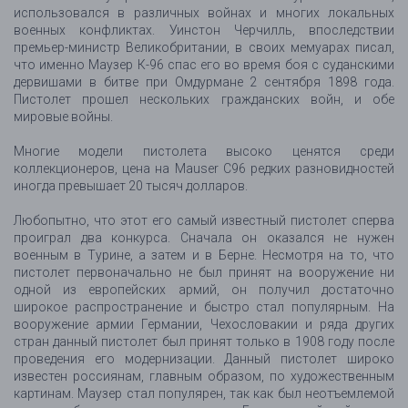
использовался в различных войнах и многих локальных
военных конфликтах. Уинстон Черчилль, впоследствии
премьер-министр Великобритании, в своих мемуарах писал,
что именно Маузер К-96 спас его во время боя с суданскими
дервишами в битве при Омдурмане 2 сентября 1898 года.
Пистолет прошел нескольких гражданских войн, и обе
мировые войны.
Многие модели пистолета высоко ценятся среди
коллекционеров, цена на Mauser C96 редких разновидностей
иногда превышает 20 тысяч долларов.
Любопытно, что этот его самый известный пистолет сперва
проиграл два конкурса. Сначала он оказался не нужен
военным в Турине, а затем и в Берне. Несмотря на то, что
пистолет первоначально не был принят на вооружение ни
одной из европейских армий, он получил достаточно
широкое распространение и быстро стал популярным. На
вооружение армии Германии, Чехословакии и ряда других
стран данный пистолет был принят только в 1908 году после
проведения его модернизации. Данный пистолет широко
известен россиянам, главным образом, по художественным
картинам. Маузер стал популярен, так как был неотъемлемой