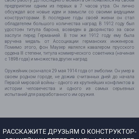
свою работу. До последнего момента он появлялся на своем
предприятии одним из первых в 7 часов утра. Он лично
обсуждал все новые идеи и замысли со своими ведущими
конструкторами. В последние годы своей жизни он стал
обладателем большого количества наград. В 1912 году был
удостоен титула барона, возведен в дворянство за свои
заслуги перед Германией. В том же 1912 году ему была
вручена медаль от Ассоциации германских инженеров.
Помимо этого, фон Маузер являлся кавалером прусского
ордена III степени, титула коммерческого советника (начиная
с 1898 года) и множества других наград.
Оружейник скончался 29 мая 1914 года от эмболии. Он умер в
своем родном городе, не дожив считанных дней до начала
Первой мировой войны - одного из крупнейших конфликтов в
истории человечества и одного из самых серьезных
испытаний для разработанного им оружия.
РАССКАЖИТЕ ДРУЗЬЯМ О КОНСТРУКТОР-