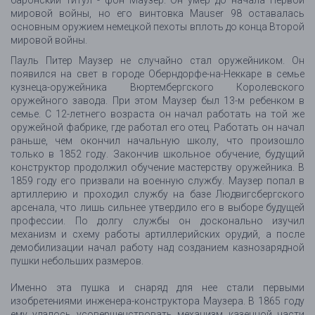
баронский титул - фон Маузер. Он умер до начала Первой
мировой войны, но его винтовка Mauser 98 оставалась
основным оружием немецкой пехоты вплоть до конца Второй
мировой войны.
Пауль Питер Маузер не случайно стал оружейником. Он
появился на свет в городе Оберндорфе-на-Неккаре в семье
кузнеца-оружейника Вюртембергского Королевского
оружейного завода. При этом Маузер был 13-м ребенком в
семье. С 12-летнего возраста он начал работать на той же
оружейной фабрике, где работал его отец. Работать он начал
раньше, чем окончил начальную школу, что произошло
только в 1852 году. Закончив школьное обучение, будущий
конструктор продолжил обучение мастерству оружейника. В
1859 году его призвали на военную службу. Маузер попал в
артиллерию и проходил службу на базе Людвигсбергского
арсенала, что лишь сильнее утвердило его в выборе будущей
профессии. По долгу службы он досконально изучил
механизм и схему работы артиллерийских орудий, а после
демобилизации начал работу над созданием казнозарядной
пушки небольших размеров.
Именно эта пушка и снаряд для нее стали первыми
изобретениями инженера-конструктора Маузера. В 1865 году
ему удалось усовершенствовать механизм казенной части