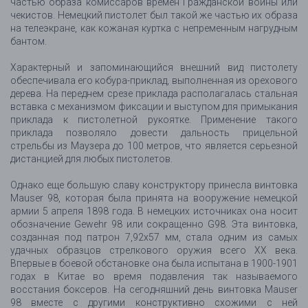
частью образа комиссаров времен Гражданской войны или
чекистов. Немецкий пистолет был такой же частью их образа
на телеэкране, как кожаная куртка с непременным нагрудным
бантом.
Характерный и запоминающийся внешний вид пистолету
обеспечивала его кобура-приклад, выполненная из орехового
дерева. На переднем срезе приклада располагалась стальная
вставка с механизмом фиксации и выступом для примыкания
приклада к пистолетной рукоятке. Применение такого
приклада позволяло довести дальность прицельной
стрельбы из Маузера до 100 метров, что является серьезной
дистанцией для любых пистолетов.
Однако еще большую славу конструктору принесла винтовка
Mauser 98, которая была принята на вооружение немецкой
армии 5 апреля 1898 года. В немецких источниках она носит
обозначение Gewehr 98 или сокращенно G98. Эта винтовка,
созданная под патрон 7,92х57 мм, стала одним из самых
удачных образцов стрелкового оружия всего XX века.
Впервые в боевой обстановке она была испытана в 1900-1901
годах в Китае во время подавления так называемого
восстания боксеров. На сегодняшний день винтовка Mauser
98 вместе с другими конструктивно схожими с ней