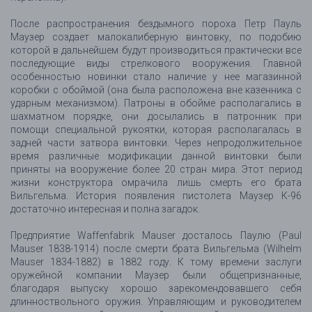
После распространения бездымного пороха Петр Пауль
Маузер создает малокалиберную винтовку, по подобию
которой в дальнейшем будут производиться практически все
последующие виды стрелкового вооружения. Главной
особенностью новинки стало наличие у нее магазинной
коробки с обоймой (она была расположена вне казенника с
ударным механизмом). Патроны в обойме располагались в
шахматном порядке, они досылались в патронник при
помощи специальной рукоятки, которая располагалась в
задней части затвора винтовки. Через непродолжительное
время различные модификации данной винтовки были
приняты на вооружение более 20 стран мира. Этот период
жизни конструктора омрачила лишь смерть его брата
Вильгельма. История появления пистолета Маузер К-96
достаточно интересная и полна загадок.
Предприятие Waffenfabrik Mauser досталось Паулю (Paul
Mauser 1838-1914) после смерти брата Вильгельма (Wilhelm
Mauser 1834-1882) в 1882 году. К тому времени заслуги
оружейной компании Маузер были общепризнанные,
благодаря выпуску хорошо зарекомендовавшего себя
длинноствольного оружия. Управляющим и руководителем