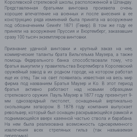
Королевской стрелковой школы, расположенной в Шпандау.
Представленная братьями винтовка произвела очень
хорошее впечатление на военных и после внесения в ее
конструкцию ряда изменений была принята на вооружение
под обозначением Gewehr 1871 (Гевер). В том же году ее
приняли на вооружение Пруссия и Вюртемберг, заказавшие
сразу 100 тысяч экземпляров винтовки.
Признание удачной винтовки и крупный заказ на нее,
коммерческие таланты брата Вильгельма Маузера, а также
помощь Федерального банка способствовали тому, что
братья выкупили у правительства Вюртемберга Королевский
оружейный завод в их родном городе, на котором работал
еще их отец. Так на свет появилась известная на весь мир
фирма под названием Братья Маузер и Ко. В этот период
братья активно работают над новыми образцами
стрелкового оружия. Пауль Маузер в 1877 году презентует 9-
мм однозарядный пистолет, оснащенный вертикально
скользящим затвором. В 1878 году компания выпускает
револьвер, который был оснащен раскрывающейся рамкой и
поднимающейся вверх казенной частью ствола и барабана.
На нем была реализована возможность одновременного
извлечения всех стреляных гильз (так называемая
переломка).